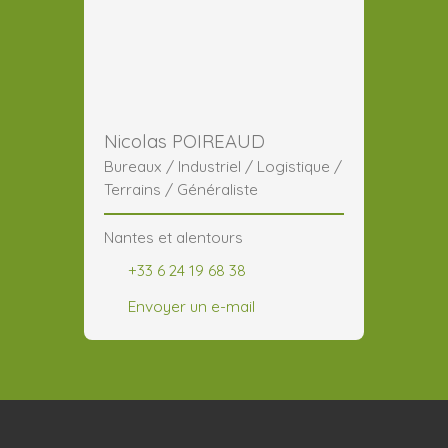
Nicolas POIREAUD
Bureaux / Industriel / Logistique /
Terrains / Généraliste
Nantes et alentours
+33 6 24 19 68 38
Envoyer un e-mail