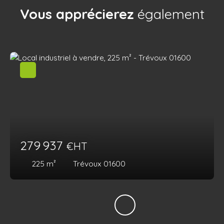
Vous apprécierez
également
279 937
€HT
225
m²
Trévoux 01600