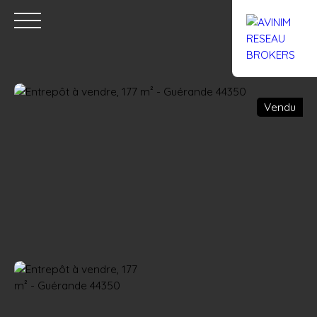
Vendu
Accueil
Acheter
Louer
Confiez un local
Trouver un Br
Estimation