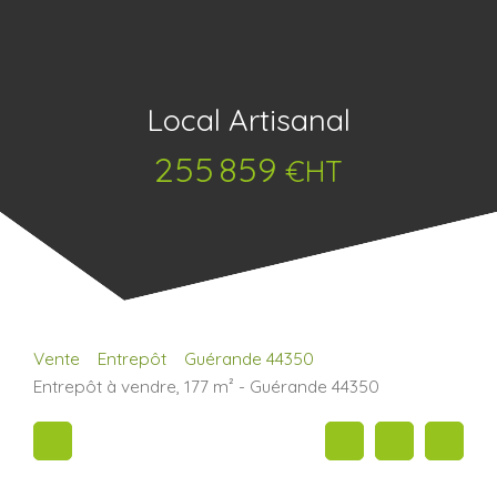
Local Artisanal
255 859
€HT
Vente
Entrepôt
Guérande 44350
Entrepôt à vendre, 177 m² - Guérande 44350