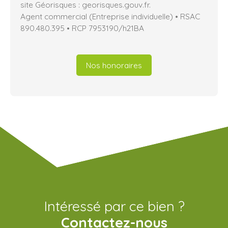
site Géorisques : georisques.gouv.fr.
Agent commercial (Entreprise individuelle) • RSAC
890.480.395 • RCP 7953190/h21BA
Nos honoraires
Intéressé par ce bien ?
Contactez-nous