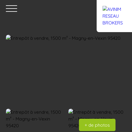
Accueil
Acheter
Louer
Confiez un local
Trouver un Br
Estimation
+ de photos