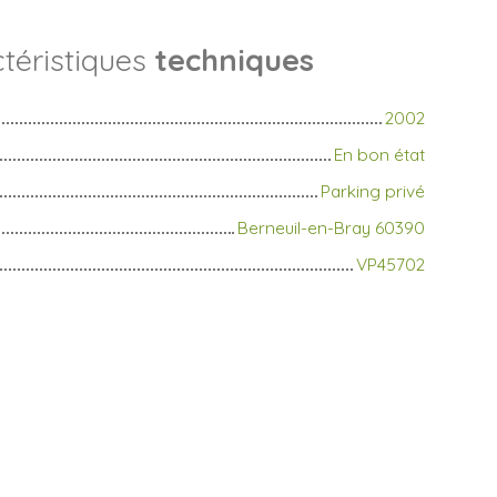
téristiques
techniques
2002
En bon état
Parking privé
Berneuil-en-Bray 60390
VP45702