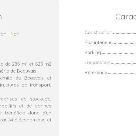
n
Carac
Construction
ion
:
Non
État intérieur
Parking
Localisation
ge de 288 m² et 828 m2
érie de Beauvais.
Référence
ximité de Beauvais et
tructures de transport,
treprises de stockage,
mpétitifs et de bonnes
ne bénéficie donc d’un
ractivité économique et