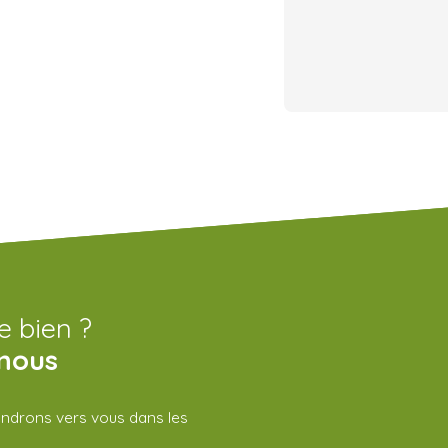
e bien ?
nous
iendrons vers vous dans les