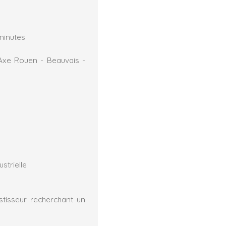
minutes
 Axe Rouen - Beauvais -
ustrielle
estisseur recherchant un