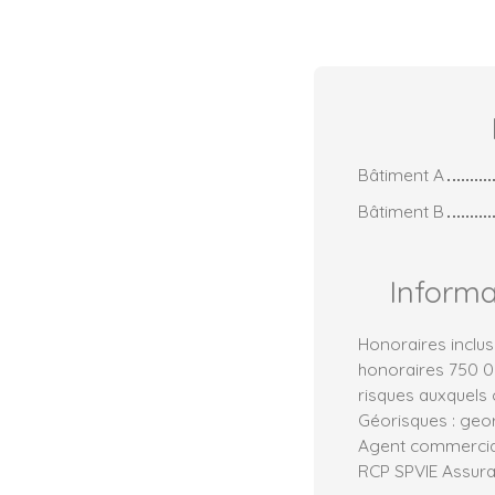
Bâtiment A
Bâtiment B
Inform
Honoraires inclus
honoraires 750 00
risques auxquels 
Géorisques : geor
Agent commercial 
RCP SPVIE Assur