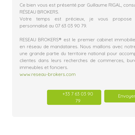
Ce bien vous est présenté par Guillaume RIGAL, consu
RÉSEAU BROKERS.
Votre temps est précieux, je vous propos
personnalisé au 07 63 03 90 79.
RESEAU BROKERS® est le premier cabinet immobilier
en réseau de mandataires. Nous maillons avec notr
une grande partie du territoire national pour acco
clientes dans leurs recherches de commerces, burea
immeubles et fonciers.
www.reseau-brokers.com
+33 7 63 03 90
Envoyer
79