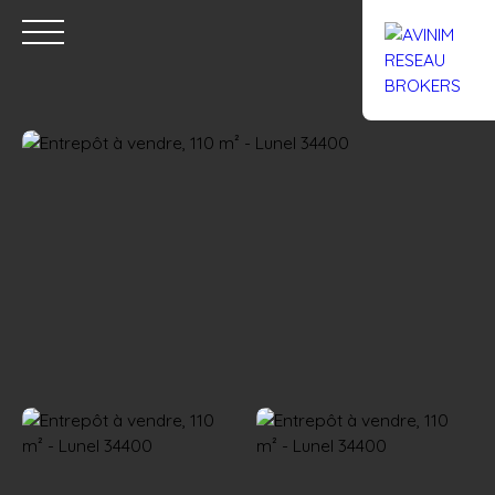
Accueil
Acheter
Louer
Confiez un local
Trouver un Br
Estimation