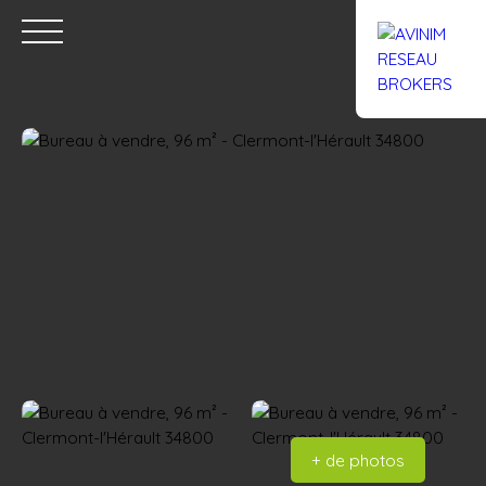
Accueil
Acheter
Louer
Confiez un local
Trouver un Br
Estimation
+ de photos