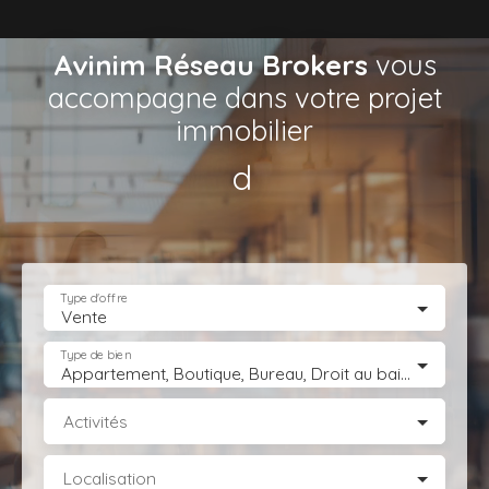
Avinim Réseau Brokers
vous
accompagne dans votre projet
immobilier
de Locaux d’A
|
Type d'offre
Vente
Type de bien
Appartement, Boutique, Bureau, Droit au bail, Entrepôt, Fonds de commerce, Hôtel, hébergement, Immeuble, Immobilier Pro, Local commercial, Local professionnel, Local industriel, Magasin, boutique, Terrain Industriel, Terrain Constructible, Transmission d'entreprise
Activités
Localisation