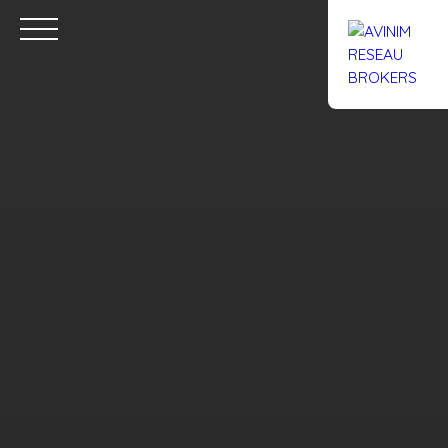
Accueil
Acheter
Louer
Confiez un local
Trouver un Br
Estimation