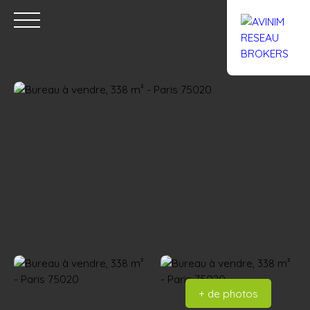
Accueil
Acheter
Louer
Confiez un local
Trouver un Br
Estimation
+ de photos