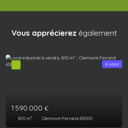
Vous apprécierez
également
A saisir
1 590 000
€
810
m²
Clermont-Ferrand 63000