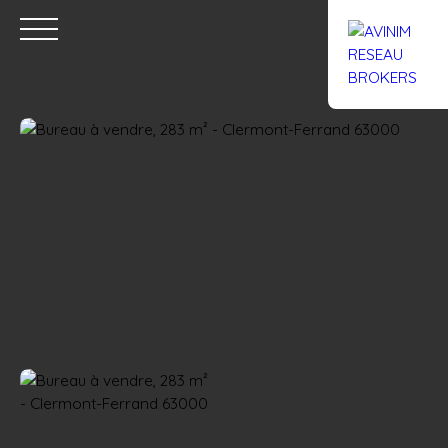
Accueil
Acheter
Louer
Confiez un local
Trouver un Br
Estimation