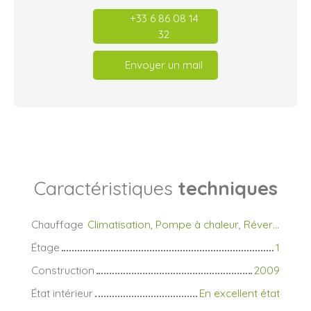
+33 6 86 08 14
32
Envoyer un mail
Caractéristiques
techniques
Chauffage
Climatisation, Pompe à chaleur, Réversible/Individuel
Étage
1
Construction
2009
État intérieur
En excellent état