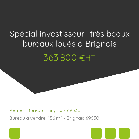
Spécial investisseur : très beaux
bureaux loués à Brignais
363 800
€HT
Vente
Bureau
Brignais 69530
Bureau à vendre, 156 m² - Brignais 69530