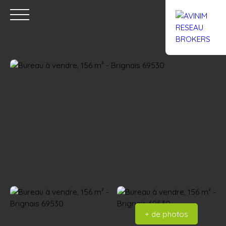
Accueil
Acheter
Louer
Confiez un local
Trouver un Br
Estimation
+ de photos