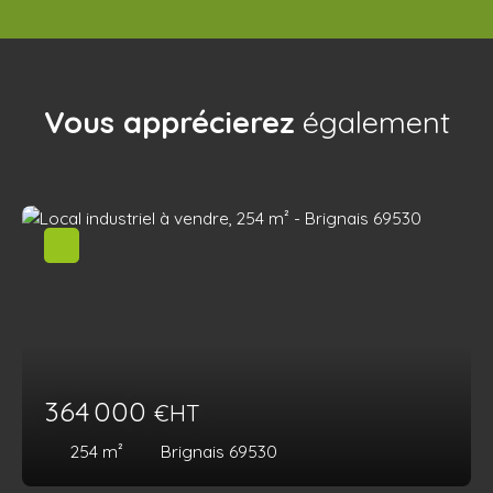
Vous apprécierez
également
364 000
€HT
254
m²
Brignais 69530