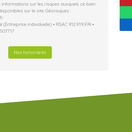
 informations sur les risques auxquels ce bien
isponibles sur le site Géorisques :
r.
(Entreprise individuelle) • RSAC 912.919.974 •
507717
Nos honoraires