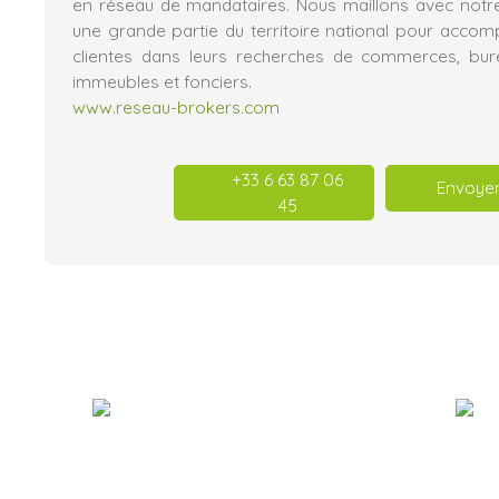
en réseau de mandataires. Nous maillons avec notr
une grande partie du territoire national pour acco
clientes dans leurs recherches de commerces, burea
immeubles et fonciers.
www.reseau-brokers.com
+33 6 63 87 06
Envoyer
45