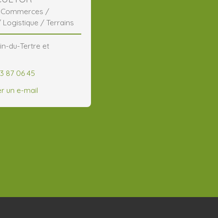
/ Commerces /
/ Logistique / Terrains
in-du-Tertre et
63 87 06 45
r un e-mail