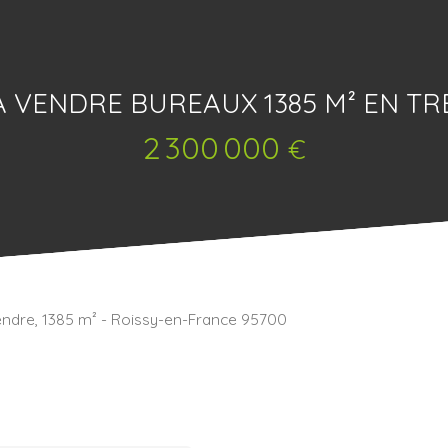
 A VENDRE BUREAUX 1385 M² EN TR
2 300 000
€
endre, 1385 m² - Roissy-en-France 95700