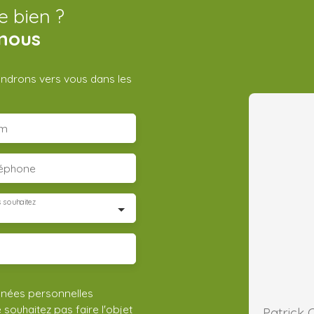
e bien ?
nous
iendrons vers vous dans les
m
léphone
 souhaitez
nnées personnelles
ouhaitez pas faire l'objet
Patrick