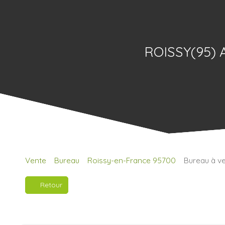
ROISSY(95)
Vente
Bureau
Roissy-en-France 95700
Bureau à v
Retour