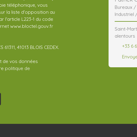
ie téléphonique, vous
Bureaux 
r la liste d'opposition au
Industriel 
 l'article L223-1 du code
ernet www.bloctel.gouv.fr
Saint-Mart
alentours
+33 6 
CS 61311, 41013 BLOIS CEDEX.
Envoye
ent de vos données
tre
politique de