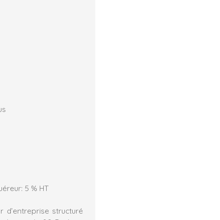
us
uéreur: 5 % HT
 d’entreprise structuré