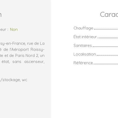
n
Carac
Chauffage
eur
:
Non
État intérieur
ssy-en-France, rue de La
Sanitaires
té de l'Aéroport Roissy-
Localisation
te et de Paris Nord 2, un
tat, sans ascenseur,
Référence
rs/stockage, wc