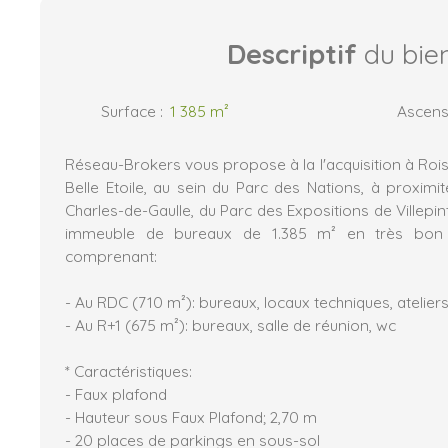
Descriptif
du bie
Surface
:
1 385
m²
Ascens
Réseau-Brokers vous propose à la l'acquisition à Roi
Belle Etoile, au sein du Parc des Nations, à proximi
Charles-de-Gaulle, du Parc des Expositions de Villepin
immeuble de bureaux de 1.385 m² en très bon é
comprenant:
- Au RDC (710 m²): bureaux, locaux techniques, atelie
- Au R+1 (675 m²): bureaux, salle de réunion, wc
* Caractéristiques:
- Faux plafond
- Hauteur sous Faux Plafond; 2,70 m
- 20 places de parkings en sous-sol