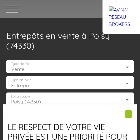
Entrepôts en vente à Poisy
(74330)
Type d'offre
Vente
Accueil
Acheter
Louer
Confiez un local
Trouver un Br
Type de bien
Entrepôt
Localisation
Poisy (74330)
Estimation
Budget max (€)
LE RESPECT DE VOTRE VIE
Surface min (m²)
PRIVÉE EST UNE PRIORITÉ POUR