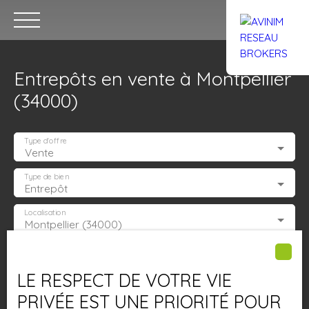
Entrepôts en vente à Montpellier
(34000)
Type d'offre
Vente
Accueil
Acheter
Louer
Confiez un local
Trouver un Br
Type de bien
Entrepôt
Localisation
Montpellier (34000)
Estimation
Budget max (€)
LE RESPECT DE VOTRE VIE
Surface min (m²)
PRIVÉE EST UNE PRIORITÉ POUR