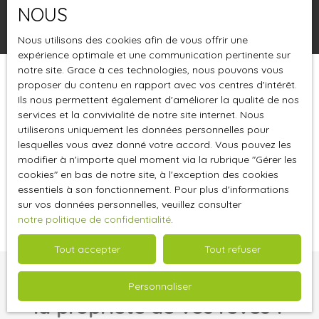
NOUS
Rechercher
Nous utilisons des cookies afin de vous offrir une
expérience optimale et une communication pertinente sur
notre site. Grace à ces technologies, nous pouvons vous
proposer du contenu en rapport avec vos centres d'intérêt.
Trier par
Créer une alerte
Pertinence
Ils nous permettent également d'améliorer la qualité de nos
services et la convivialité de notre site internet. Nous
utiliserons uniquement les données personnelles pour
lesquelles vous avez donné votre accord. Vous pouvez les
modifier à n'importe quel moment via la rubrique ″Gérer les
cookies″ en bas de notre site, à l'exception des cookies
essentiels à son fonctionnement. Pour plus d'informations
Aucun résultat
sur vos données personnelles, veuillez consulter
notre politique de confidentialité
.
Tout accepter
Tout refuser
Vous ne trouvez pas
Personnaliser
la propriété de vos rêves ?