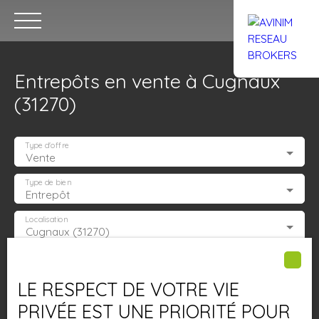
Entrepôts en vente à Cugnaux
(31270)
Type d'offre
Vente
Accueil
Acheter
Louer
Confiez un local
Trouver un Br
Type de bien
Entrepôt
Localisation
Cugnaux (31270)
Estimation
Budget max (€)
LE RESPECT DE VOTRE VIE
Surface min (m²)
PRIVÉE EST UNE PRIORITÉ POUR