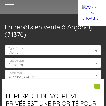
Entrepôts en vente à Argonay
(74370)
Type d'offre
Vente
Accueil
Acheter
Louer
Confiez un local
Trouver un Br
Type de bien
Entrepôt
Localisation
Argonay (74370)
Estimation
Budget max (€)
LE RESPECT DE VOTRE VIE
Surface min (m²)
PRIVÉE EST UNE PRIORITÉ POUR