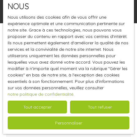
NOUS
Rechercher
Nous utilisons des cookies afin de vous offrir une
expérience optimale et une communication pertinente sur
notre site. Grace à ces technologies, nous pouvons vous
proposer du contenu en rapport avec vos centres d'intérêt.
Trier par
Créer une alerte
Pertinence
Ils nous permettent également d'améliorer la qualité de nos
services et la convivialité de notre site internet. Nous
utiliserons uniquement les données personnelles pour
lesquelles vous avez donné votre accord. Vous pouvez les
modifier à n'importe quel moment via la rubrique ″Gérer les
cookies″ en bas de notre site, à l'exception des cookies
essentiels à son fonctionnement. Pour plus d'informations
sur vos données personnelles, veuillez consulter
notre politique de confidentialité
.
Tout accepter
Tout refuser
4 687 500
€HT
Personnaliser