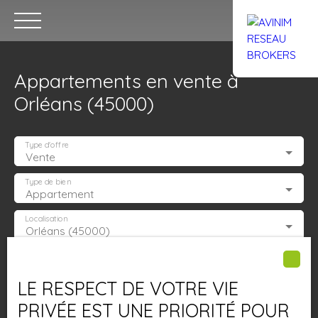
Appartements en vente à
Orléans (45000)
Type d'offre
Vente
Accueil
Acheter
Louer
Confiez un local
Trouver un Br
Type de bien
Appartement
Localisation
Orléans (45000)
Estimation
Budget max (€)
LE RESPECT DE VOTRE VIE
Surface min (m²)
PRIVÉE EST UNE PRIORITÉ POUR