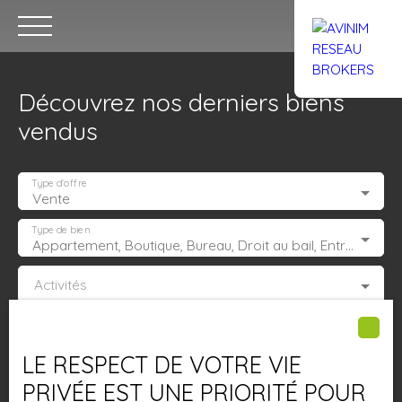
Découvrez nos derniers biens
vendus
Type d'offre
Vente
Accueil
Acheter
Louer
Confiez un local
Trouver un Br
Type de bien
Appartement, Boutique, Bureau, Droit au bail, Entrepôt, Fonds de commerce, Hôtel, hébergement, Immeuble, Immobilier Pro, Local commercial, Local professionnel, Local industriel, Magasin, boutique, Terrain Industriel, Terrain Constructible, Transmission d'entreprise
Activités
Estimation
Localisation
LE RESPECT DE VOTRE VIE
Budget max (€)
PRIVÉE EST UNE PRIORITÉ POUR