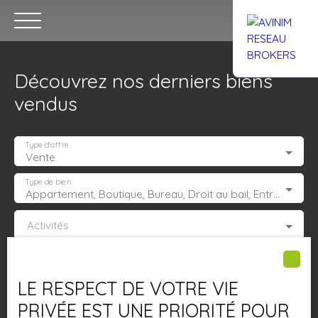
Découvrez nos derniers biens
vendus
Type d'offre
Vente
Accueil
Acheter
Louer
Confiez un local
Trouver un Br
Type de bien
Appartement, Boutique, Bureau, Droit au bail, Entrepôt, Fonds de commerce, Hôtel, hébergement, Immeuble, Immobilier Pro, Local commercial, Local professionnel, Local industriel, Magasin, boutique, Terrain Industriel, Terrain Constructible, Transmission d'entreprise
Activités
Estimation
Localisation
LE RESPECT DE VOTRE VIE
Budget max (€)
PRIVÉE EST UNE PRIORITÉ POUR