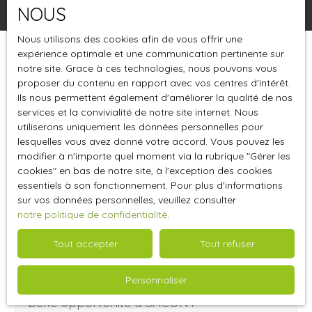
NOUS
Nous utilisons des cookies afin de vous offrir une
expérience optimale et une communication pertinente sur
Trier par
Créer une alerte
notre site. Grace à ces technologies, nous pouvons vous
Pertinence
proposer du contenu en rapport avec vos centres d'intérêt.
Ils nous permettent également d'améliorer la qualité de nos
services et la convivialité de notre site internet. Nous
A saisir
utiliserons uniquement les données personnelles pour
lesquelles vous avez donné votre accord. Vous pouvez les
modifier à n'importe quel moment via la rubrique ″Gérer les
cookies″ en bas de notre site, à l'exception des cookies
essentiels à son fonctionnement. Pour plus d'informations
sur vos données personnelles, veuillez consulter
notre politique de confidentialité
.
Tout accepter
Tout refuser
Nous contacter
Personnaliser
Belle opportunité à SACUNY