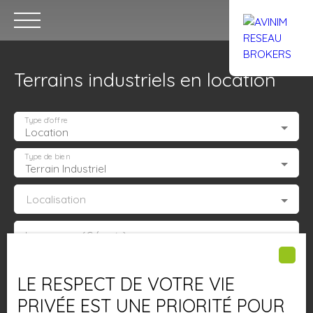
Terrains industriels en location
Type d'offre
Location
Type de bien
Terrain Industriel
Accueil
Acheter
Louer
Confiez un local
Trouver un Br
Localisation
Estimation
Loyer max (€/mois)
Surface min (m²)
LE RESPECT DE VOTRE VIE
PRIVÉE EST UNE PRIORITÉ POUR
Rechercher