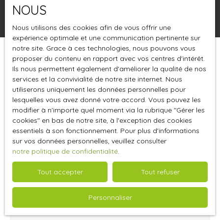
NOUS
Rechercher
Nous utilisons des cookies afin de vous offrir une
expérience optimale et une communication pertinente sur
notre site. Grace à ces technologies, nous pouvons vous
proposer du contenu en rapport avec vos centres d'intérêt.
Trier par
Créer une alerte
Pertinence
Ils nous permettent également d'améliorer la qualité de nos
services et la convivialité de notre site internet. Nous
utiliserons uniquement les données personnelles pour
lesquelles vous avez donné votre accord. Vous pouvez les
modifier à n'importe quel moment via la rubrique ″Gérer les
cookies″ en bas de notre site, à l'exception des cookies
essentiels à son fonctionnement. Pour plus d'informations
sur vos données personnelles, veuillez consulter
notre politique de confidentialité
.
Tout accepter
Tout refuser
21 500
€ /mois HC
Personnaliser