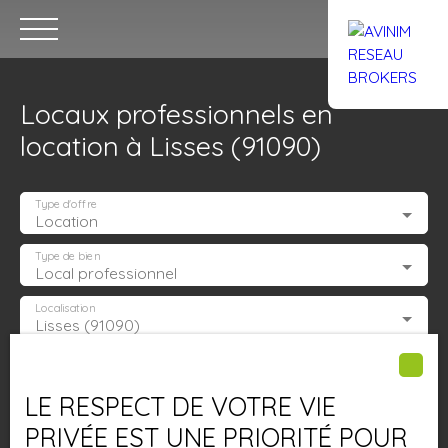
Locaux professionnels en
location à Lisses (91090)
Type d'offre
Location
Accueil
Acheter
Louer
Confiez un local
Trouver un Br
Type de bien
Local professionnel
Localisation
Lisses (91090)
Estimation
Loyer max (€/mois)
LE RESPECT DE VOTRE VIE
Surface min (m²)
PRIVÉE EST UNE PRIORITÉ POUR