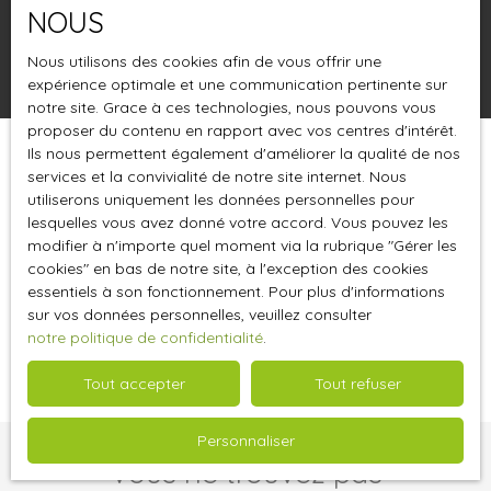
Surface min (m²)
NOUS
Rechercher
Nous utilisons des cookies afin de vous offrir une
expérience optimale et une communication pertinente sur
notre site. Grace à ces technologies, nous pouvons vous
proposer du contenu en rapport avec vos centres d'intérêt.
Ils nous permettent également d'améliorer la qualité de nos
Trier par
Créer une alerte
services et la convivialité de notre site internet. Nous
Pertinence
utiliserons uniquement les données personnelles pour
lesquelles vous avez donné votre accord. Vous pouvez les
modifier à n'importe quel moment via la rubrique ″Gérer les
cookies″ en bas de notre site, à l'exception des cookies
essentiels à son fonctionnement. Pour plus d'informations
sur vos données personnelles, veuillez consulter
notre politique de confidentialité
.
Aucun résultat
Tout accepter
Tout refuser
Personnaliser
Vous ne trouvez pas