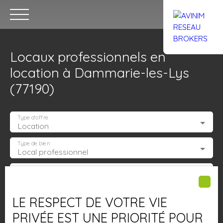
Locaux professionnels en
location à Dammarie-les-Lys
(77190)
Type d'offre
Location
Accueil
Acheter
Louer
Confiez un local
Trouver un Br
Type de bien
Local professionnel
Estimation
Localisation
Dammarie-les-Lys (77190)
LE RESPECT DE VOTRE VIE
Loyer max (€/mois)
PRIVÉE EST UNE PRIORITÉ POUR