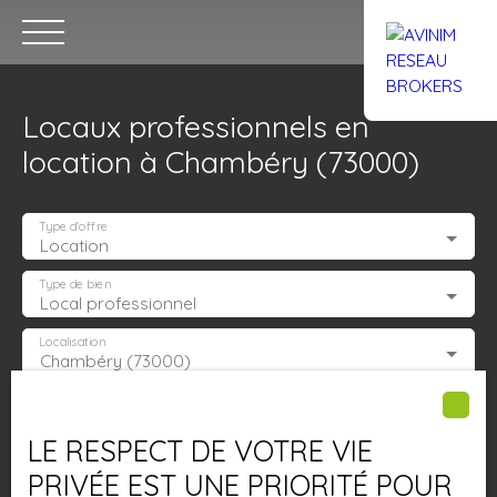
Locaux professionnels en
location à Chambéry (73000)
Type d'offre
Location
Accueil
Acheter
Louer
Confiez un local
Trouver un Br
Type de bien
Local professionnel
Localisation
Chambéry (73000)
Estimation
Loyer max (€/mois)
LE RESPECT DE VOTRE VIE
Surface min (m²)
PRIVÉE EST UNE PRIORITÉ POUR