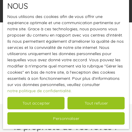
NOUS
Rechercher
Nous utilisons des cookies afin de vous offrir une
expérience optimale et une communication pertinente sur
notre site. Grace à ces technologies, nous pouvons vous
proposer du contenu en rapport avec vos centres d'intérêt.
Trier par
Créer une alerte
Pertinence
Ils nous permettent également d'améliorer la qualité de nos
services et la convivialité de notre site internet. Nous
utiliserons uniquement les données personnelles pour
lesquelles vous avez donné votre accord. Vous pouvez les
modifier à n'importe quel moment via la rubrique ″Gérer les
cookies″ en bas de notre site, à l'exception des cookies
essentiels à son fonctionnement. Pour plus d'informations
Aucun résultat
sur vos données personnelles, veuillez consulter
notre politique de confidentialité
.
Tout accepter
Tout refuser
Vous ne trouvez pas
Personnaliser
la propriété de vos rêves ?