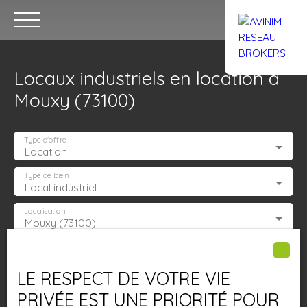
Locaux industriels en location à
Mouxy (73100)
Type d'offre
Location
Accueil
Acheter
Louer
Confiez un local
Trouver un Br
Type de bien
Local industriel
Localisation
Mouxy (73100)
Estimation
Loyer max (€/mois)
LE RESPECT DE VOTRE VIE
Surface min (m²)
PRIVÉE EST UNE PRIORITÉ POUR