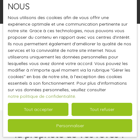
NOUS
Rechercher
Nous utilisons des cookies afin de vous offrir une
expérience optimale et une communication pertinente sur
notre site. Grace à ces technologies, nous pouvons vous
proposer du contenu en rapport avec vos centres d'intérêt.
Trier par
Créer une alerte
Pertinence
Ils nous permettent également d'améliorer la qualité de nos
services et la convivialité de notre site internet. Nous
utiliserons uniquement les données personnelles pour
lesquelles vous avez donné votre accord. Vous pouvez les
modifier à n'importe quel moment via la rubrique ″Gérer les
cookies″ en bas de notre site, à l'exception des cookies
essentiels à son fonctionnement. Pour plus d'informations
Aucun résultat
sur vos données personnelles, veuillez consulter
notre politique de confidentialité
.
Tout accepter
Tout refuser
Vous ne trouvez pas
Personnaliser
la propriété de vos rêves ?