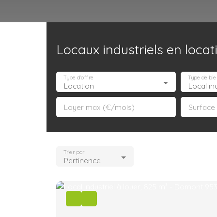
Locaux industriels en loca
Accueil
Acheter
Louer
Confiez un local
Trouver un Broker
Type d'offre
Type de bie
Location
Local ind
Loyer max (€/mois)
Surface
Trier par
Pertinence