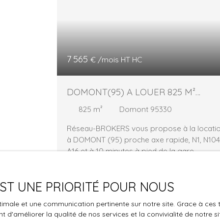
7 565
€ /mois HT HC
DOMONT(95) A LOUER 825 M²
ACTIVITES DIVISIBLES
825
m²
Domont 95330
Réseau-BROKERS vous propose à la locati
à DOMONT (95) proche axe rapide, N1, N104
A16 et à 10 minutes à pied de la gare
Transilien, un local d'activités en bon état,
d'une surface totale de 825 m² divisible,
 EST UNE PRIORITÉ POUR NOUS
comprenant : - 550 m² de surfaces d'activit
en RDC - 275 m² de bureaux
Vous 
optimale et une communication pertinente sur notre site. Grace à c
d’accompagnement, vestiaires, wc en R+1. *
 d'améliorer la qualité de nos services et la convivialité de notre s
la propri
Caractéristiques : - hauteur libre : 5 mètres -