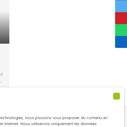
on
,
és
ne trouvez pas
es technologies, nous pouvons vous proposer du contenu en
ite internet. Nous utiliserons uniquement les données
été de vos rêves ?
 4