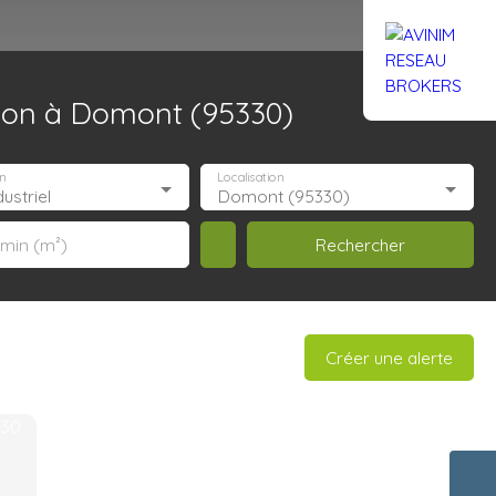
tion à Domont (95330)
Rejoignez-nous
Actualités
Nous contacter
n
Localisation
ustriel
Domont (95330)
Rechercher
 min (m²)
Créer une alerte