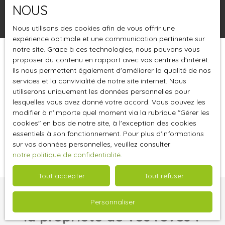
NOUS
Rechercher
Nous utilisons des cookies afin de vous offrir une
expérience optimale et une communication pertinente sur
notre site. Grace à ces technologies, nous pouvons vous
proposer du contenu en rapport avec vos centres d'intérêt.
Trier par
Créer une alerte
Pertinence
Ils nous permettent également d'améliorer la qualité de nos
services et la convivialité de notre site internet. Nous
utiliserons uniquement les données personnelles pour
lesquelles vous avez donné votre accord. Vous pouvez les
modifier à n'importe quel moment via la rubrique ″Gérer les
cookies″ en bas de notre site, à l'exception des cookies
essentiels à son fonctionnement. Pour plus d'informations
Aucun résultat
sur vos données personnelles, veuillez consulter
notre politique de confidentialité
.
Tout accepter
Tout refuser
Vous ne trouvez pas
Personnaliser
la propriété de vos rêves ?