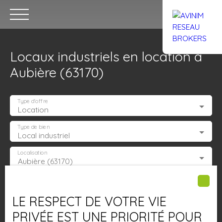
Locaux industriels en location à
Aubière (63170)
Type d'offre
Location
Accueil
Acheter
Louer
Confiez un local
Trouver un Br
Type de bien
Local industriel
Localisation
Aubière (63170)
Estimation
Loyer max (€/mois)
LE RESPECT DE VOTRE VIE
Surface min (m²)
PRIVÉE EST UNE PRIORITÉ POUR