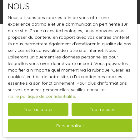
NOUS
Rechercher
Nous utilisons des cookies afin de vous offrir une
expérience optimale et une communication pertinente sur
notre site. Grace à ces technologies, nous pouvons vous
proposer du contenu en rapport avec vos centres d'intérêt.
Trier par
Créer une alerte
Pertinence
Ils nous permettent également d'améliorer la qualité de nos
services et la convivialité de notre site internet. Nous
utiliserons uniquement les données personnelles pour
lesquelles vous avez donné votre accord. Vous pouvez les
Loué
modifier à n'importe quel moment via la rubrique ″Gérer les
cookies″ en bas de notre site, à l'exception des cookies
essentiels à son fonctionnement. Pour plus d'informations
sur vos données personnelles, veuillez consulter
notre politique de confidentialité
.
Tout accepter
Tout refuser
5 500
€ /mois HC
Personnaliser