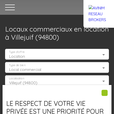
Locaux commerciaux en location
à Villejuif (94800)
Type d'offre
Location
Accueil
Acheter
Louer
Confiez un local
Trouver un Br
Type de bien
Local commercial
Localisation
Villejuif (94800)
Estimation
Loyer max (€/mois)
LE RESPECT DE VOTRE VIE
Surface min (m²)
PRIVÉE EST UNE PRIORITÉ POUR