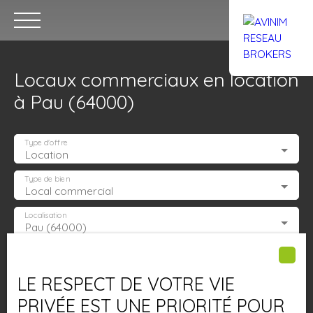
Locaux commerciaux en location
à Pau (64000)
Type d'offre
Location
Accueil
Acheter
Louer
Confiez un local
Trouver un Br
Type de bien
Local commercial
Localisation
Pau (64000)
Estimation
Loyer max (€/mois)
LE RESPECT DE VOTRE VIE
Surface min (m²)
PRIVÉE EST UNE PRIORITÉ POUR