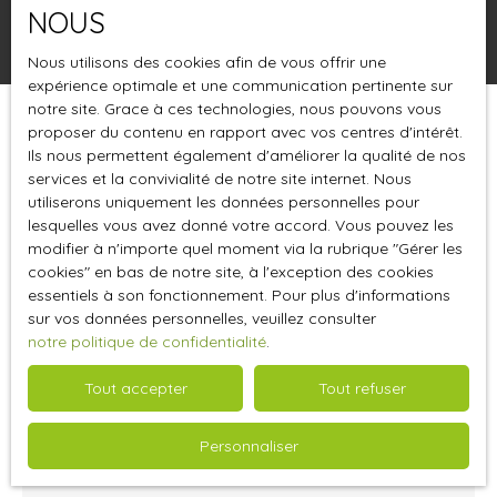
NOUS
Rechercher
Nous utilisons des cookies afin de vous offrir une
expérience optimale et une communication pertinente sur
notre site. Grace à ces technologies, nous pouvons vous
proposer du contenu en rapport avec vos centres d'intérêt.
Trier par
Créer une alerte
Pertinence
Ils nous permettent également d'améliorer la qualité de nos
services et la convivialité de notre site internet. Nous
utiliserons uniquement les données personnelles pour
lesquelles vous avez donné votre accord. Vous pouvez les
modifier à n'importe quel moment via la rubrique ″Gérer les
cookies″ en bas de notre site, à l'exception des cookies
essentiels à son fonctionnement. Pour plus d'informations
sur vos données personnelles, veuillez consulter
notre politique de confidentialité
.
Tout accepter
Tout refuser
6 000
€ /mois HT HC
Personnaliser