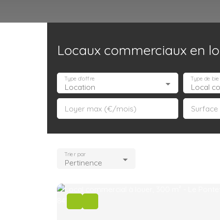
Locaux commerciaux en loc
Accueil
Acheter
Louer
Confiez un local
Trouver un Broker
Type d'offre
Type de bie
Location
Local c
Loyer max (€/mois)
Surface
Trier par
Pertinence