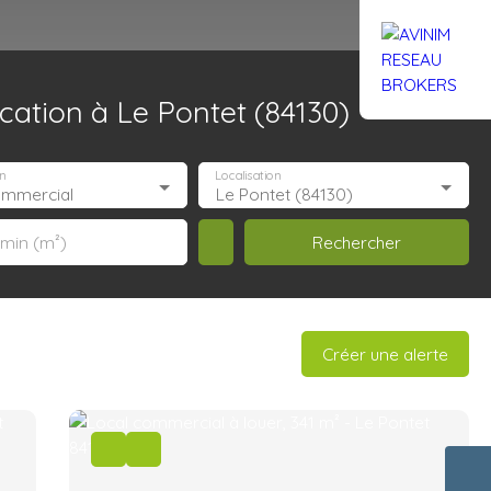
ation à Le Pontet (84130)
Rejoignez-nous
Actualités
Nous contacter
n
Localisation
ommercial
Le Pontet (84130)
Rechercher
 min (m²)
Créer une alerte