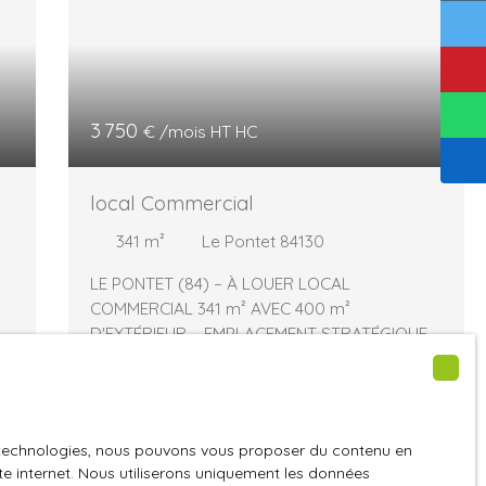
3 750
€ /mois HT HC
local Commercial
341
m²
Le Pontet 84130
LE PONTET (84) – À LOUER LOCAL
COMMERCIAL 341 m² AVEC 400 m²
D'EXTÉRIEUR – EMPLACEMENT STRATÉGIQUE À
e
louer, local commercial d'environ 341 m²
idéalement situé sur l'Avenue Charles de
Gaulle au Pontet, l'un des principaux axes
S®
d'entrée de l'agglomération d'Avignon,
é
es technologies, nous pouvons vous proposer du contenu en
offrant une excellente visibilité et un fort
ite internet. Nous utiliserons uniquement les données
passage quotidien. Descriptif Surface totale :