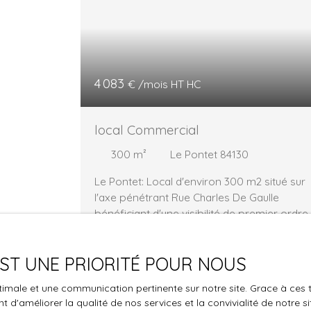
4 083
€ /mois HT HC
local Commercial
300
m²
Le Pontet 84130
Le Pontet: Local d'environ 300 m2 situé sur
l'axe pénétrant Rue Charles De Gaulle
bénéficiant d'une visibilité de premier ordre
et de nombreux parkings. Ce local bénéfici
d'un espace show room avec une salle
 EST UNE PRIORITÉ POUR NOUS
sociale d'environ 20 m2 Ce bien vous est
présenté par Sylvain Crot RESEAU BROKER
Lou
optimale et une communication pertinente sur notre site. Grace à c
www. reseau-brokers. com
 d'améliorer la qualité de nos services et la convivialité de notre s