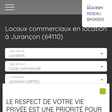
Locaux commerciaux en location
à Jurançon (64110)
Type d'offre
Location
Accueil
Acheter
Louer
Confiez un local
Trouver un Br
Type de bien
Local commercial
Localisation
Jurançon (64110)
Estimation
Loyer max (€/mois)
LE RESPECT DE VOTRE VIE
Surface min (m²)
PRIVÉE EST UNE PRIORITÉ POUR