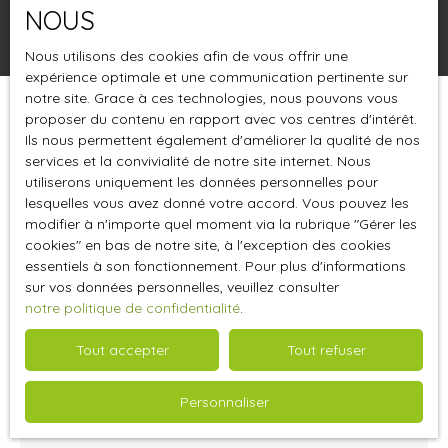
NOUS
Rechercher
Nous utilisons des cookies afin de vous offrir une
expérience optimale et une communication pertinente sur
notre site. Grace à ces technologies, nous pouvons vous
proposer du contenu en rapport avec vos centres d'intérêt.
Trier par
Créer une alerte
Pertinence
Ils nous permettent également d'améliorer la qualité de nos
services et la convivialité de notre site internet. Nous
utiliserons uniquement les données personnelles pour
lesquelles vous avez donné votre accord. Vous pouvez les
Loué
modifier à n'importe quel moment via la rubrique ″Gérer les
cookies″ en bas de notre site, à l'exception des cookies
essentiels à son fonctionnement. Pour plus d'informations
sur vos données personnelles, veuillez consulter
notre politique de confidentialité
.
Tout accepter
Tout refuser
900
€ /mois HT HC
Personnaliser