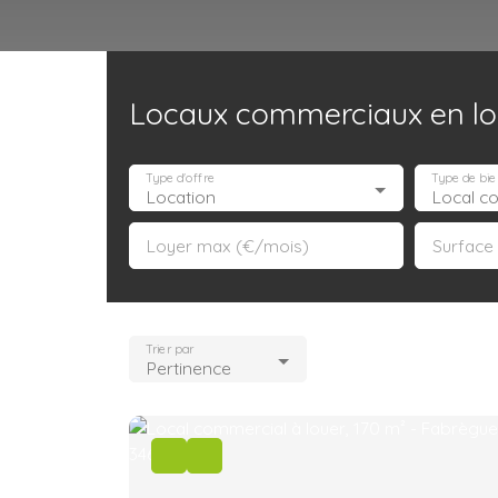
Locaux commerciaux en lo
Accueil
Acheter
Louer
Confiez un local
Trouver un Broker
Type d'offre
Type de bie
Location
Local c
Loyer max (€/mois)
Surface
Trier par
Pertinence