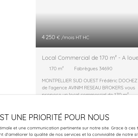
4 250
€ /mois HT HC
Local Commercial de 170 m² - A lou
- Montpellier sud-ouest
170
m²
Fabrègues 34690
MONTPELLIER SUD OUEST Frédéric DOCHEZ
de l'agence AVINIM RESEAU BROKERS vous
propose un local commercial de 170 m²
environ, idéalement situé à côté d'un
commerce générateur de flux régulier,
 EST UNE PRIORITÉ POUR NOUS
EMPLACEMENT stratégique Dans un petit
ensemble commercial. Local avec une très
Vous 
optimale et une communication pertinente sur notre site. Grace à c
bonne visibilité sur un axe routier ayant un
 d'améliorer la qualité de nos services et la convivialité de notre s
la propri
flux de 18 000 véhicules/jour, excellente