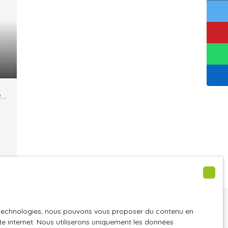
er
ne trouvez pas
es technologies, nous pouvons vous proposer du contenu en
ite internet. Nous utiliserons uniquement les données
été de vos rêves ?