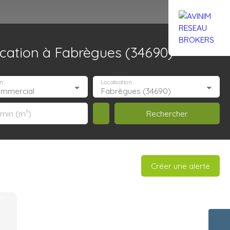
cation à Fabrègues (34690)
Rejoignez-nous
Actualités
Nous contacter
n
Localisation
ommercial
Fabrègues (34690)
Rechercher
 min (m²)
Créer une alerte