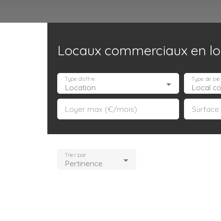
Locaux commerciaux en loc
Accueil
Acheter
Louer
Confiez un local
Trouver un Broker
Type d'offre
Type de bie
Location
Local c
Loyer max (€/mois)
Surface
Trier par
Pertinence