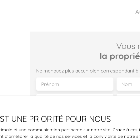
A
Vous 
la propri
Ne manquez plus aucun bien correspondant à vo
Prénom
Nom
Type d'offre
Type de bie
Location
Local c
Loyer max (€/mois)
Surface
 EST UNE PRIORITÉ POUR NOUS
optimale et une communication pertinente sur notre site. Grace à c
J'accepte le traitement de mes données
 d'améliorer la qualité de nos services et la convivialité de notre s