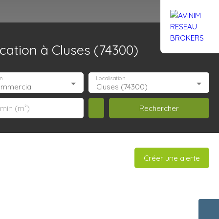
ation à Cluses (74300)
Rejoignez-nous
Actualités
Nous contacter
n
Localisation
ommercial
Cluses (74300)
Rechercher
 min (m²)
Créer une alerte