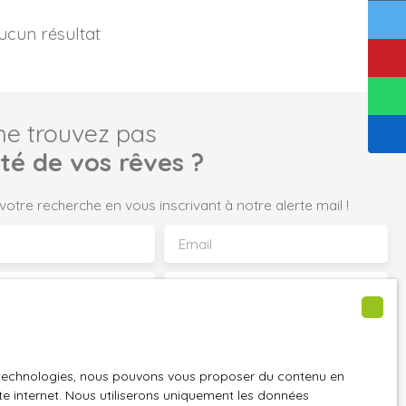
ucun résultat
ne trouvez pas
été de vos rêves ?
tre recherche en vous inscrivant à notre alerte mail !
Email
n
Localisation
ommercial
Cluses (74300)
 min (m²)
es technologies, nous pouvons vous proposer du contenu en
 personnelles conformément au RGPD. Si vous ne souhaitez
ite internet. Nous utiliserons uniquement les données