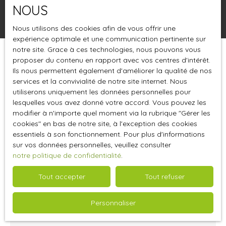
NOUS
Rechercher
Nous utilisons des cookies afin de vous offrir une
expérience optimale et une communication pertinente sur
notre site. Grace à ces technologies, nous pouvons vous
proposer du contenu en rapport avec vos centres d'intérêt.
Trier par
Créer une alerte
Pertinence
Ils nous permettent également d'améliorer la qualité de nos
services et la convivialité de notre site internet. Nous
utiliserons uniquement les données personnelles pour
lesquelles vous avez donné votre accord. Vous pouvez les
modifier à n'importe quel moment via la rubrique ″Gérer les
cookies″ en bas de notre site, à l'exception des cookies
essentiels à son fonctionnement. Pour plus d'informations
sur vos données personnelles, veuillez consulter
notre politique de confidentialité
.
Tout accepter
Tout refuser
4 250
€ /mois HT HC
Personnaliser