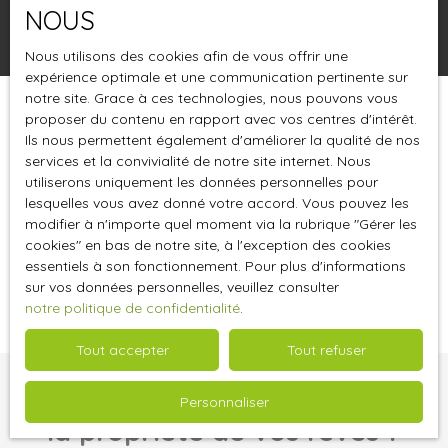
NOUS
Rechercher
Nous utilisons des cookies afin de vous offrir une
expérience optimale et une communication pertinente sur
notre site. Grace à ces technologies, nous pouvons vous
proposer du contenu en rapport avec vos centres d'intérêt.
Trier par
Créer une alerte
Pertinence
Ils nous permettent également d'améliorer la qualité de nos
services et la convivialité de notre site internet. Nous
utiliserons uniquement les données personnelles pour
lesquelles vous avez donné votre accord. Vous pouvez les
modifier à n'importe quel moment via la rubrique ″Gérer les
cookies″ en bas de notre site, à l'exception des cookies
essentiels à son fonctionnement. Pour plus d'informations
Aucun résultat
sur vos données personnelles, veuillez consulter
notre politique de confidentialité
.
Tout accepter
Tout refuser
Vous ne trouvez pas
Personnaliser
la propriété de vos rêves ?