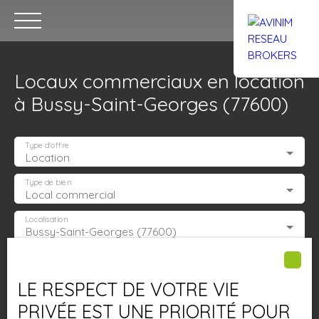
Locaux commerciaux en location
à Bussy-Saint-Georges (77600)
Type d'offre
Location
Accueil
Acheter
Louer
Confiez un local
Trouver un Br
Type de bien
Local commercial
Localisation
Bussy-Saint-Georges (77600)
Estimation
Loyer max (€/mois)
LE RESPECT DE VOTRE VIE
Surface min (m²)
PRIVÉE EST UNE PRIORITÉ POUR