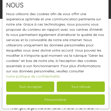
NOUS
Rechercher
Nous utilisons des cookies afin de vous offrir une
expérience optimale et une communication pertinente sur
notre site. Grace à ces technologies, nous pouvons vous
proposer du contenu en rapport avec vos centres d'intérêt.
Trier par
Créer une alerte
Pertinence
Ils nous permettent également d'améliorer la qualité de nos
services et la convivialité de notre site internet. Nous
utiliserons uniquement les données personnelles pour
lesquelles vous avez donné votre accord. Vous pouvez les
modifier à n'importe quel moment via la rubrique ″Gérer les
cookies″ en bas de notre site, à l'exception des cookies
essentiels à son fonctionnement. Pour plus d'informations
Aucun résultat
sur vos données personnelles, veuillez consulter
notre politique de confidentialité
.
Tout accepter
Tout refuser
Vous ne trouvez pas
Personnaliser
la propriété de vos rêves ?