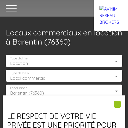
Locaux commerciaux en location
à Barentin (76360)
Type d'offre
Location
Accueil
Acheter
Louer
Confiez un local
Trouver un Br
Type de bien
Local commercial
Localisation
Barentin (76360)
Estimation
Loyer max (€/mois)
LE RESPECT DE VOTRE VIE
Surface min (m²)
PRIVÉE EST UNE PRIORITÉ POUR