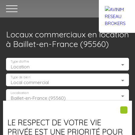
Locaux commerciaux en location
à Baillet-en-France (95560)
Type d'offre
Location
Accueil
Acheter
Louer
Confiez un local
Trouver un Br
Type de bien
Local commercial
Localisation
Baillet-en-France (95560)
Estimation
Loyer max (€/mois)
LE RESPECT DE VOTRE VIE
Surface min (m²)
PRIVÉE EST UNE PRIORITÉ POUR