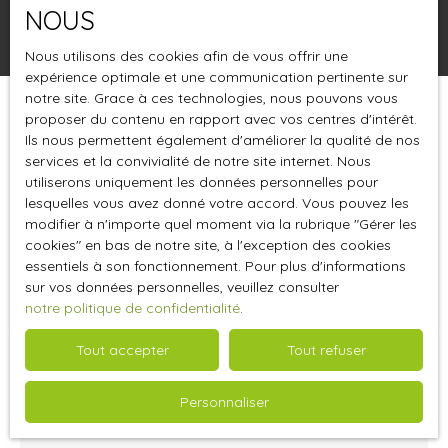
NOUS
Rechercher
Nous utilisons des cookies afin de vous offrir une
expérience optimale et une communication pertinente sur
notre site. Grace à ces technologies, nous pouvons vous
proposer du contenu en rapport avec vos centres d'intérêt.
Trier par
Créer une alerte
Pertinence
Ils nous permettent également d'améliorer la qualité de nos
services et la convivialité de notre site internet. Nous
utiliserons uniquement les données personnelles pour
lesquelles vous avez donné votre accord. Vous pouvez les
modifier à n'importe quel moment via la rubrique ″Gérer les
cookies″ en bas de notre site, à l'exception des cookies
essentiels à son fonctionnement. Pour plus d'informations
sur vos données personnelles, veuillez consulter
notre politique de confidentialité
.
Tout accepter
Tout refuser
5 833
€ /mois HT HC
Personnaliser