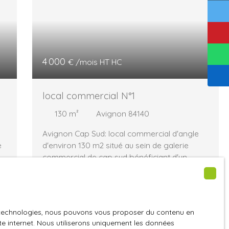
4 000
€ /mois HT HC
local commercial N°1
130
m²
Avignon 84140
Avignon Cap Sud: local commercial d'angle
e
d'environ 130 m2 situé au sein de galerie
commercial de cap sud bénéficiant d'un
emplacement N°1 stratégique face aux
la
galeries Lafayette Ses 23 m linéaires de
0
vitrine lui apporte une vraie plus value sur sa
n
commercialité. Murs à vendre (parts de GIE)
é
es technologies, nous pouvons vous proposer du contenu en
t
opportunité d'investir sur son outil de travail.
ite internet. Nous utiliserons uniquement les données
Ce bien vous est présenté par Sylvain Crot