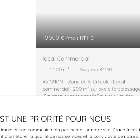
10 500
€ /mois HT HC
local Commercial
1 200
m²
Avignon 84140
AVIGNON – Zone de la Cristole : Local
commercial 1 200 m² sur axe à fort passag
Situation exceptionnelleSitué sur l’un des
axes pénétrants les plus fréquentés
d’Avignon, au cœur de la Zone d’Activité de 
 EST UNE PRIORITÉ POUR NOUS
Cristole, ce local commercial d’environ 1 20
m² bénéficie d’une visibilité maximale et d’u
Lou
optimale et une communication pertinente sur notre site. Grace à c
environnement commercial particulièremen
 d'améliorer la qualité de nos services et la convivialité de notre s
dynamique. Description du bien : Surface