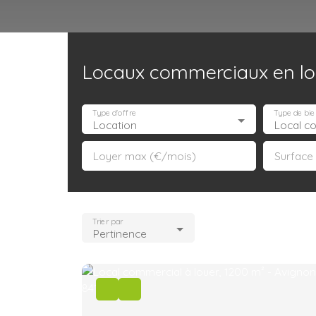
Locaux commerciaux en loc
Accueil
Acheter
Louer
Confiez un local
Trouver un Broker
Type d'offre
Type de bie
Location
Local c
Loyer max (€/mois)
Surface
Trier par
Pertinence