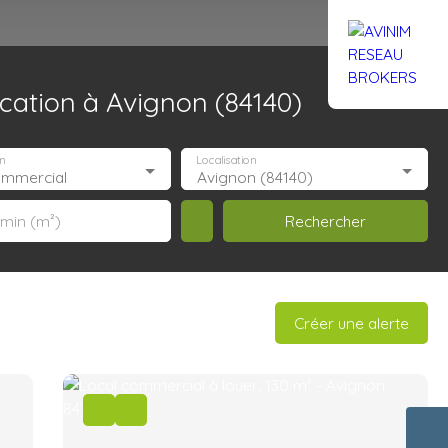
ation à Avignon (84140)
Rejoignez-nous
Actualités
Nous contacter
n
Localisation
ommercial
Avignon (84140)
Rechercher
 min (m²)
Créer une alerte