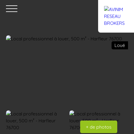
Loué
Accueil
Acheter
Louer
Confiez un local
Trouver un Br
Estimation
+ de photos