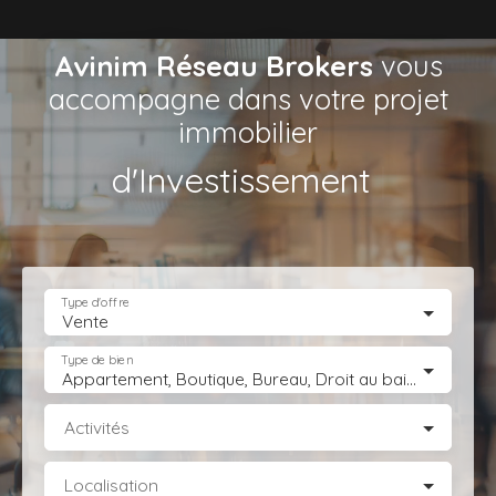
Avinim Réseau Brokers
vous
accompagne dans votre projet
immobilier
de
|
Type d'offre
Vente
Type de bien
Appartement, Boutique, Bureau, Droit au bail, Entrepôt, Fonds de commerce, Hôtel, hébergement, Immeuble, Immobilier Pro, Local commercial, Local professionnel, Local industriel, Magasin, boutique, Terrain Industriel, Terrain Constructible, Transmission d'entreprise
Activités
Localisation