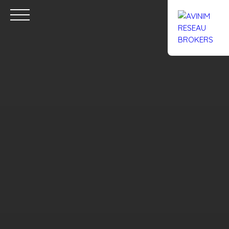
Accueil
Acheter
Louer
Confiez un local
Trouver un Br
Estimation