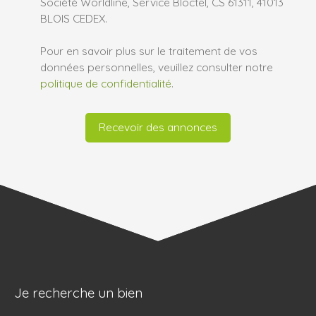
Société Worldline, Service Bloctel, CS 61311, 41013
BLOIS CEDEX.
Pour en savoir plus sur le traitement de vos
données personnelles, veuillez consulter notre
politique de confidentialité
.
Recevoir des annonces
Je recherche un bien