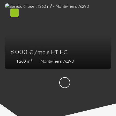
8 000
€ /mois HT HC
1 260
m²
Montivilliers 76290