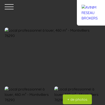
Accueil
Acheter
Louer
Confiez un local
Trouver un Br
Estimation
+ de photos