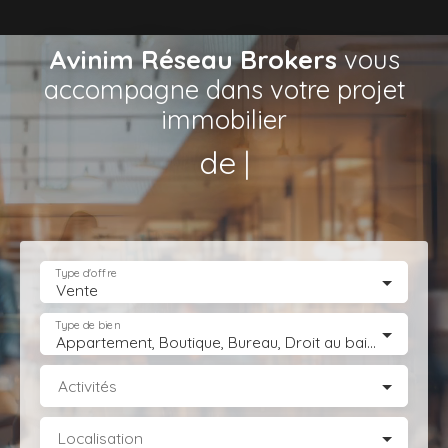
Avinim Réseau Brokers
vous
accompagne dans votre projet
immobilier
de Locaux d’Ac
|
Type d'offre
Vente
Type de bien
Appartement, Boutique, Bureau, Droit au bail, Entrepôt, Fonds de commerce, Hôtel, hébergement, Immeuble, Immobilier Pro, Local commercial, Local professionnel, Local industriel, Magasin, boutique, Terrain Industriel, Terrain Constructible, Transmission d'entreprise
Activités
Localisation