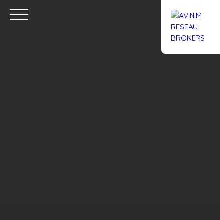
Accueil
Acheter
Louer
Confiez un local
Trouver un Br
Estimation