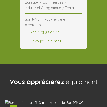
Bureaux / Commerces /
Industriel / Logistique / Terrains
Saint-Martin-du-Tertre et
alentours
+33 6 63 87 06 45
Envoyer un e-mail
Vous apprécierez
également