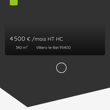
4 500
€ /mois HT HC
340
m²
Villiers-le-Bel 95400