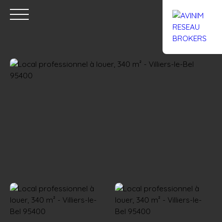
Accueil
Acheter
Louer
Confiez un local
Trouver un Br
Estimation