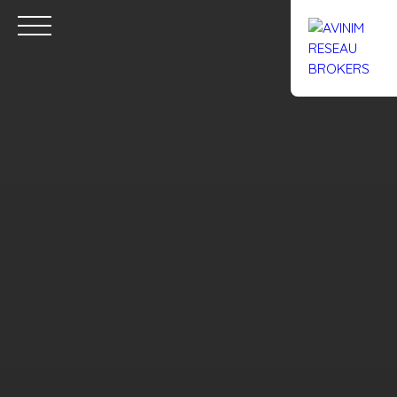
Accueil
Acheter
Louer
Confiez un local
Trouver un Br
Estimation