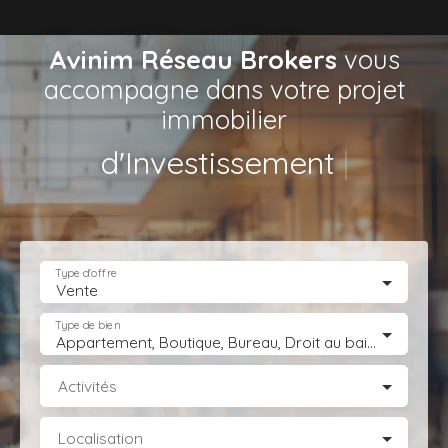
Avinim Réseau Brokers
vous
accompagne dans votre projet
immobilier
de Locaux d
|
Type d'offre
Vente
Type de bien
Appartement, Boutique, Bureau, Droit au bail, Entrepôt, Fonds de commerce, Hôtel, hébergement, Immeuble, Immobilier Pro, Local commercial, Local professionnel, Local industriel, Magasin, boutique, Terrain Industriel, Terrain Constructible, Transmission d'entreprise
Activités
Localisation