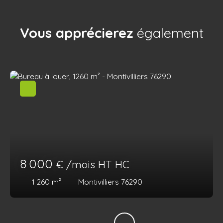
Vous apprécierez
également
8 000
€ /mois HT HC
1 260
m²
Montivilliers 76290