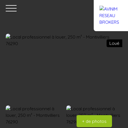
Loué
Accueil
Acheter
Louer
Confiez un local
Trouver un Br
Estimation
+ de photos