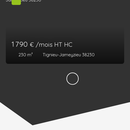
1 790
€ /mois HT HC
230
m²
Tignieu-Jameyzieu 38230