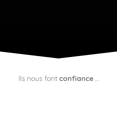
Ils nous font
confiance
…