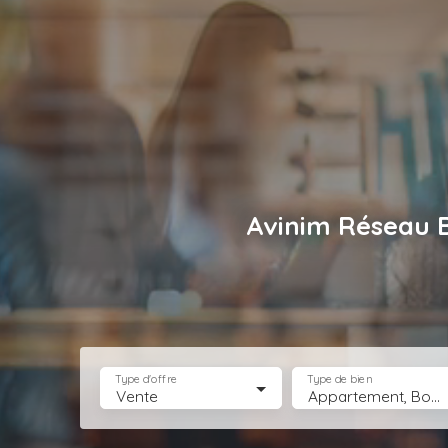
Avinim Réseau 
Type d'offre
Type de bien
Vente
Appartement, Boutique, Bureau, Droit au bail, Entrepôt, Fonds de commerce, Hôtel, hébergement, Immeuble, Immobilier Pro, Local commercial, Local professionnel, Local industriel, Magasin, boutique, Terrain Industriel, Terrain Constructible, Transmission d'entreprise