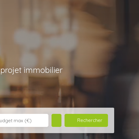
rojet immobilier
Rechercher
udget max (€)