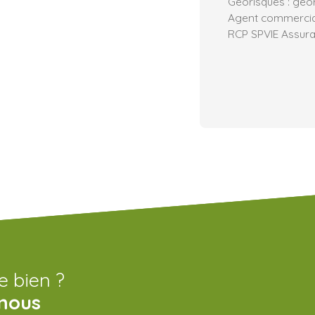
Géorisques : geor
Agent commercial 
RCP SPVIE Assur
e bien ?
nous