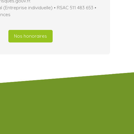
isques.gouv.fr.
(Entreprise individuelle) • RSAC 511 483 653 •
ances
Nos honoraires