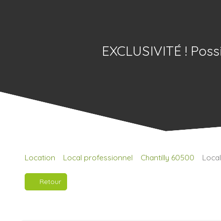
EXCLUSIVITÉ ! Possi
Location
Local professionnel
Chantilly 60500
Local
Retour