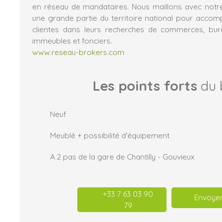
en réseau de mandataires. Nous maillons avec notr
une grande partie du territoire national pour acco
clientes dans leurs recherches de commerces, burea
immeubles et fonciers.
www.reseau-brokers.com
Les points forts
du 
Neuf
Meublé + possibilité d'équipement
A 2 pas de la gare de Chantilly - Gouvieux
+33 7 63 03 90
Envoyer
79