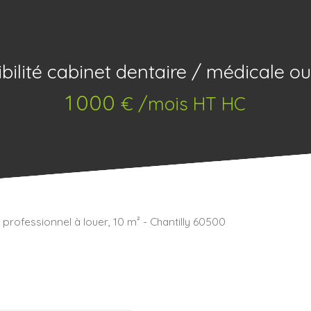
bilité cabinet dentaire / médicale ou
1 000
€ /mois HT HC
 professionnel à louer, 10 m² - Chantilly 60500