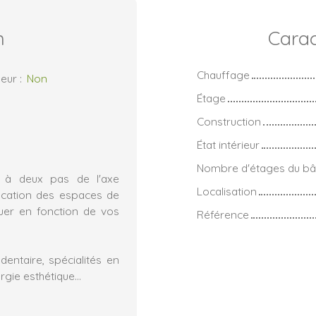
n
Carac
Chauffage
eur
:
Non
Étage
Construction
État intérieur
Nombre d'étages du bâ
ly à deux pas de l'axe
Localisation
ocation des espaces de
uer en fonction de vos
Référence
 dentaire, spécialités en
gie esthétique...