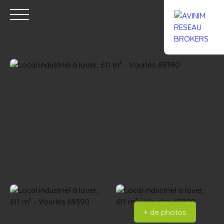
Accueil
Acheter
Louer
Confiez un local
Trouver un Br
Estimation
+ de photos