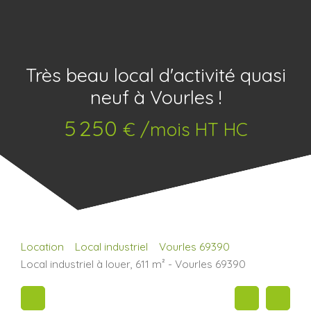
Très beau local d'activité quasi
neuf à Vourles !
5 250
€ /mois HT HC
Location
Local industriel
Vourles 69390
Local industriel à louer, 611 m² - Vourles 69390