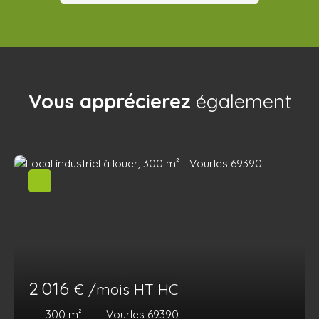
Vous apprécierez
également
2 016
€ /mois HT HC
300
m²
Vourles 69390