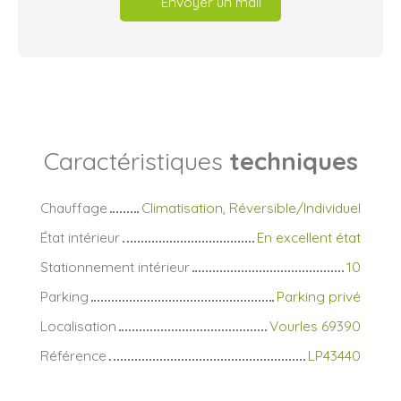
Envoyer un mail
Caractéristiques
techniques
Chauffage
Climatisation, Réversible/Individuel
État intérieur
En excellent état
Stationnement intérieur
10
Parking
Parking privé
Localisation
Vourles 69390
Référence
LP43440