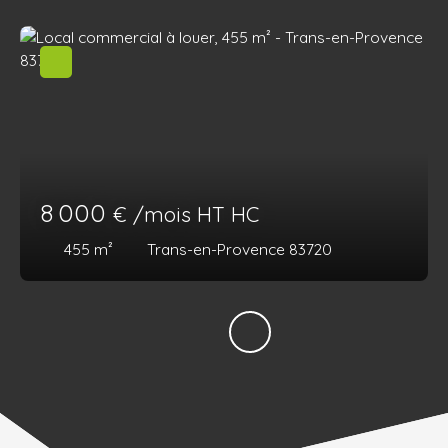
8 000
€ /mois HT HC
455
m²
Trans-en-Provence 83720