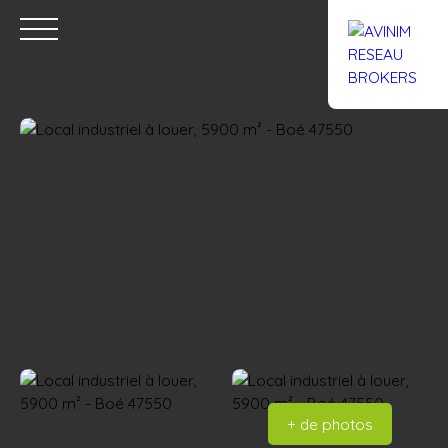
Accueil
Acheter
Louer
Confiez un local
Trouver un Br
Estimation
+ de photos