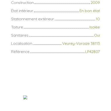
Construction
2009
État intérieur
En bon état
Stationnement extérieur
10
Toiture
Isolée
Sanitaires
Oui
Localisation
Veurey-Voroize 38113
Référence
LP42807