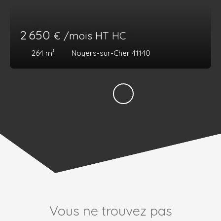
2 650
€ /mois HT HC
264
m²
Noyers-sur-Cher 41140
Vous ne trouvez pas