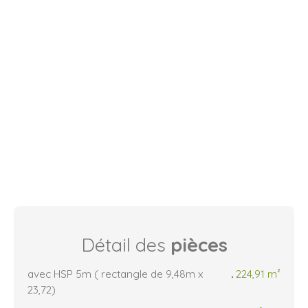
Détail des
pièces
avec HSP 5m ( rectangle de 9,48m x
224,91 m²
23,72)