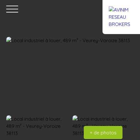
Accueil
Acheter
Louer
Confiez un local
Trouver un Br
Estimation
+ de photos