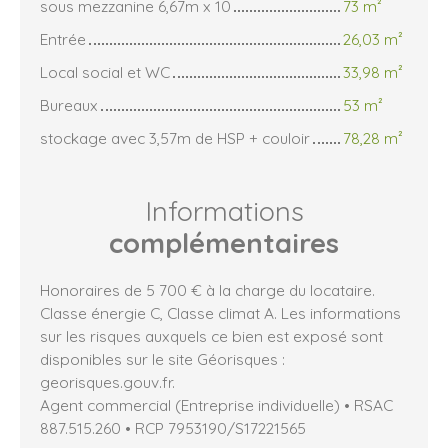
sous mezzanine 6,67m x 10
73 m²
Entrée
26,03 m²
Local social et WC
33,98 m²
Bureaux
53 m²
stockage avec 3,57m de HSP + couloir
78,28 m²
Informations
complémentaires
Honoraires de 5 700 € à la charge du locataire.
Classe énergie C, Classe climat A. Les informations
sur les risques auxquels ce bien est exposé sont
disponibles sur le site Géorisques :
georisques.gouv.fr.
Agent commercial (Entreprise individuelle) • RSAC
887.515.260 • RCP 7953190/S17221565