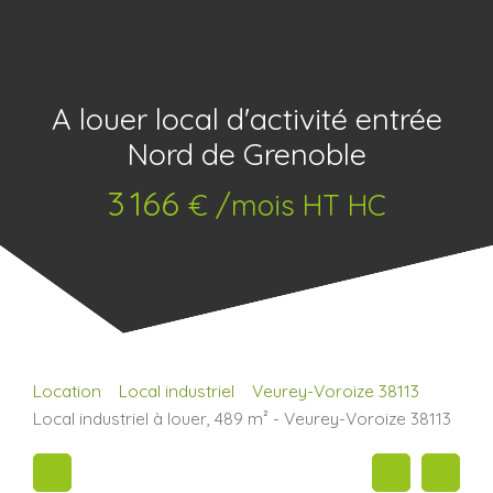
A louer local d'activité entrée
Nord de Grenoble
3 166
€ /mois HT HC
Location
Local industriel
Veurey-Voroize 38113
Local industriel à louer, 489 m² - Veurey-Voroize 38113